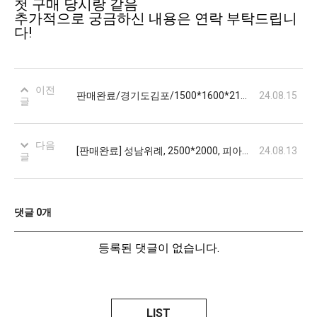
첫 구매 당시랑 같음
추가적으로 궁금하신 내용은 연락 부탁드립니
다!
이전
판매완료/경기도김포/1500*1600*2140/업라이트/110만원
24.08.15
글
다음
[판매완료] 성남위례, 2500*2000, 피아노, 200만원
24.08.13
글
댓글
0
개
등록된 댓글이 없습니다.
LIST