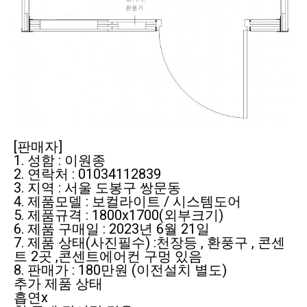
[판매자]
1. 성함 : 이원종
2. 연락처 : 01034112839
3. 지역 : 서울 도봉구 쌍문동
4. 제품모델 : 보컬라이트 / 시스템도어
5. 제품규격 : 1800x1700(외부크기)
6. 제품 구매일 : 2023년 6월 21일
7. 제품 상태(사진필수) :천장등 , 환풍구 , 콘센
트 2곳 ,콘센트에어컨 구멍 있음
8. 판매가 : 180만원 (이전설치 별도)
추가 제품 상태
흡연x