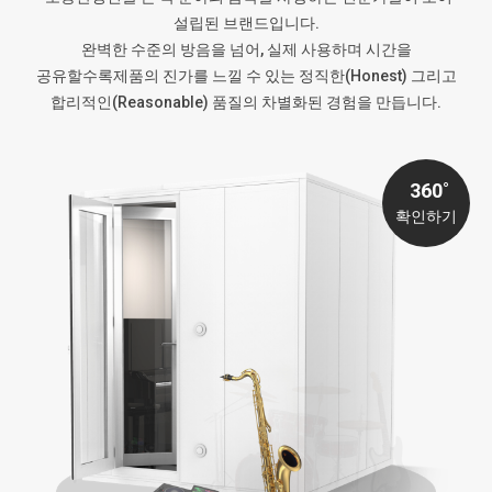
설립된 브랜드입니다.
완벽한 수준의 방음을 넘어, 실제 사용하며 시간을
공유할수록제품의 진가를 느낄 수 있는 정직한(Honest) 그리고
합리적인(Reasonable) 품질의 차별화된 경험을 만듭니다.
360˚
360˚
360˚
360˚
360˚
360˚
360˚
360˚
확인하기
확인하기