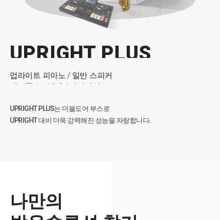
GRAND
VOCAL
VOCAL LIGHT
PIANO
UPRIGHT
UPRIGHT PLUS
24시간용
/
그랜드피아노
/
고출력 스피커
어쿠스틱 드럼
/
타악기
/
일렉기타
/
노래방 기계
GRAND는 최고사양의 제품입니다.
보컬
보컬
바이올린
해금
업라이트 피아노
/
/
/
공부
공부
가야금
/
비올라
/
/
게임
게임
/
거문고
/
일반 스피커
/
/
/
방송
방송
플룻
/
대금
/
/
/
통기타
통기타
오카리나
/
아쟁
블루투스 마이크
블루투스 마이크
디지털 피아노
첼로
색소폰
/
전자드럼
/
트럼펫
/
녹음
/
/
오보에
미디작업
/
/
전화통화
전화통화
/
작곡
/
클라리넷
/
/
온라인강의
온라인강의
완전 조립식 공법과 압축형 판넬로 설계된 이중부스는
단순히 두 개의 시스템 도어를 사용하는 것이 아닌,
큰 부스 내의 작은 부스가 설치된 실제 이중구조입니다.
VOCAL은 단순히 가성비 높은 제품이 아닙니다.
UPRIGHT PLUS는 더블도어 부스로
실용적인 자재만을 이용하고, Light User에게 필요하지 않은
UPRIGHT 대비 더욱 강력해진 성능을 자랑합니다.
VOCAL LIGHT는 VOCAL과 성능은 동일하나
PIANO는 전공자를 위해 설계된 전문적인 제품입니다.
UPRIGHT는 저음역에 특화된 제품입니다.
과도한 사양을 절충한, 매우 합리적인 제품입니다.
GRAND 제품이 부담스러웠던 사용자에게 보다 더 알맞습니다.
몰딩을 화이트 색상으로 도장작업 하지 않고
VOCAL에서 차음 기능을 더한 차별화된 방음 기술은,
PIANO에서 하부(약 3배) 및 한 쪽 벽면이 추가 보강되어
외부 LPM 엠보를 제거하여 비용을 대폭 절감시킨 가성비 높은 제품입
악기 연주 및 디테일한 모니터링 등을 가능하게 하며
종 방향의 소음, 즉 층간소음의 스트레스나 진동에 특히 강한 면모를 보
나만의
니다.
외부 소음 유입을 효과적으로 차단합니다.
입니다.