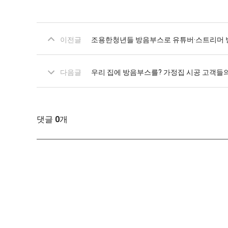
이전글
조용한청년들 방음부스로 유튜버·스트리머 방
다음글
우리 집에 방음부스를? 가정집 시공 고객들의
댓글
0
개