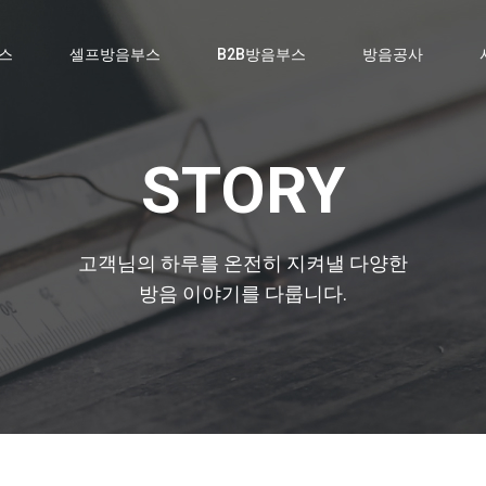
스
셀프방음부스
B2B방음부스
방음공사
STORY
고객님의 하루를 온전히 지켜낼 다양한
방음 이야기를 다룹니다.