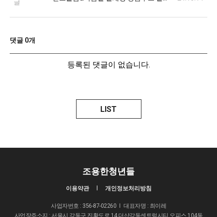
글
댓글
0
개
등록된 댓글이 없습니다.
LIST
조용한청년들
이용약관
개인정보처리방침
사업자번호 : 356-87-02260
대표자명 : 최이레
사업장주소지 : 서울시 강동구 진황도로 14 더샵강동센트럴시티 오피스 104동