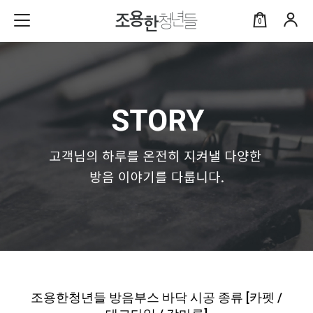
0
조용한청년들 방음부스 바닥 시공 종류 [카펫 /