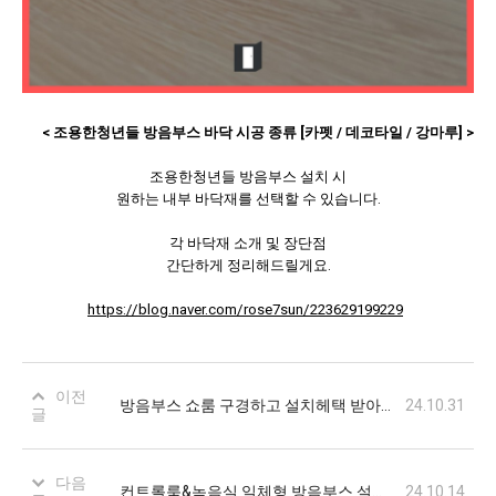
< 조용한청년들 방음부스 바닥 시공 종류 [카펫 / 데코타일 / 강마루]
>
조용한청년들 방음부스 설치 시
원하는 내부 바닥재를 선택할 수 있습니다.
각 바닥재 소개 및 장단점
간단하게 정리해드릴게요.
https://blog.naver.com/rose7sun/223629199229
이전
방음부스 쇼룸 구경하고 설치헤택 받아가세요
24.10.31
글
다음
컨트롤룸&녹음실 일체형 방음부스 설치시공
24.10.14