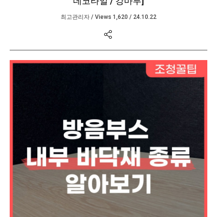
데코타일 / 강마루]
최고관리자
/
Views 1,620
/
24.10.22
본문