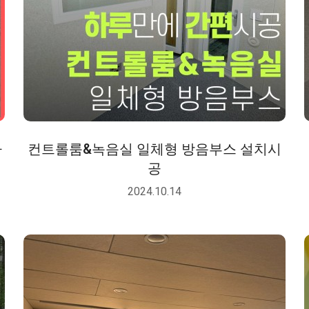
카
컨트롤룸&녹음실 일체형 방음부스 설치시
공
2024.10.14