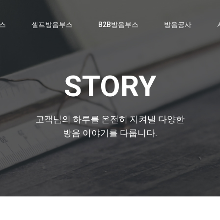
스
셀프방음부스
B2B방음부스
방음공사
STORY
고객님의 하루를 온전히 지켜낼 다양한
방음 이야기를 다룹니다.