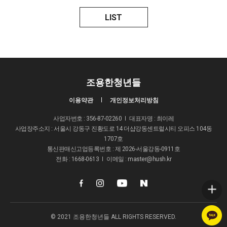
LIST
조용한청년들
이용약관
개인정보처리방침
사업자번호 : 356-87-02260
대표자명 : 최이레
사업장주소지 : 서울시 강동구 진황도로 14 더샵강동센트럴시티 오피스 104동
1707호
통신판매신고업등록번호 : 제 2026-서울강동-0911호
전화 : 1668-0613
이메일 : master@hush.kr
© 2021 조용한청년들 ALL RIGHTS RESERVED.