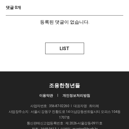
댓글
0
개
등록된 댓글이 없습니다.
LIST
조용한청년들
이용약관
개인정보처리방침
사업자번호 : 356-87-02260
대표자명 : 최이레
사업장주소지 : 서울시 강동구 진황도로 14 더샵강동센트럴시티 오피스 104동
1707호
통신판매신고업등록번호 : 제 2026-서울강동-0911호
전화 : 1668-0613
이메일 : master@hush.kr