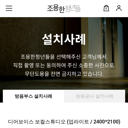
0
방음부스 설치사례
방음공사 설치사례
디어보이스 보컬스튜디오 (업라이트 / 2400*2100)