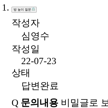
방 높이 질문
작성자
심영수
작성일
22-07-23
상태
답변완료
Q
문의내용
비밀글로 보