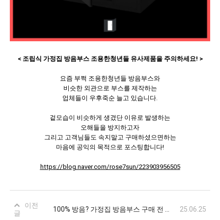
< 조립식 가정집 방음부스 조용한청년들 유사제품을 주의하세요! >
요즘 부쩍 조용한청년들 방음부스와
비슷한 외관으로 부스를 제작하는
업체들이 우후죽순 늘고 있습니다.
겉모습이 비슷하게 생겼단 이유로 발생하는
오해들을 방지하고자
그리고 고객님들도 속지말고 구매하셨으면하는
마음에 공익의 목적으로 포스팅합니다!
https://blog.naver.com/rose7sun/223903956505
이전
100% 방음? 가정집 방음부스 구매 전 꼭 알아야 할 오해와 진실
25.06.25
글