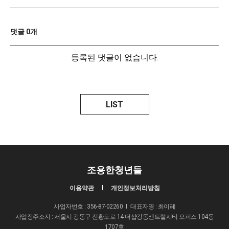
댓글
0
개
등록된 댓글이 없습니다.
LIST
조용한청년들
이용약관
개인정보처리방침
사업자번호 : 356-87-02260
대표자명 : 최이레
사업장주소지 : 서울시 강동구 진황도로 14 더샵강동센트럴시티 오피스 104동
1707호